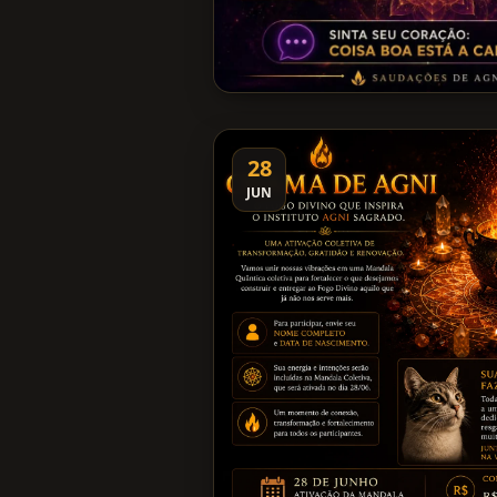
28
JUN