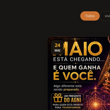
Todos
viv
24
MAI