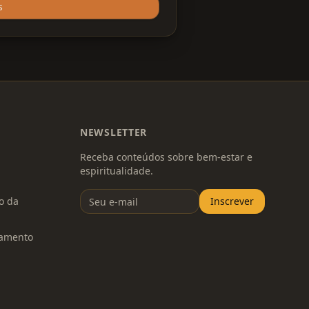
ando-se com essa corrente de
s
cadação será destinada a uma
rmando essa energia de amor em
 Porque o Fogo Divino não
uilo que nos impede de ser quem
ar, envie seu nome completo e
 de Agni 🔥
NEWSLETTER
Receba conteúdos sobre bem-estar e
espiritualidade.
to da
Inscrever
damento