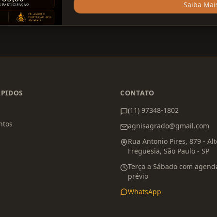
introspecção, oração ou meditação, conect
Saiba Mai
transformação. 🐾 Além disso, toda a arre
cuidadora independente de gatos, transfo
ajuda concreta para animais que precisam.
destrói quem somos. 🔥 Ele transforma aq
realmente podemos ser. Se deseja particip
data de nascimento pelo direct. Saudações
ÁPIDOS
CONTATO
(11) 97348-1802
ntos
agnisagrado@gmail.com
Rua Antonio Pires, 879 - Al
Freguesia, São Paulo - SP
Terça a Sábado com agen
prévio
WhatsApp